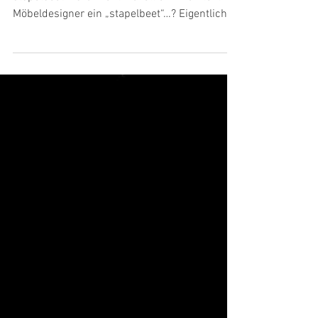
Beet. Hochbeet. stapelbeet
Die Story hinter dem modularen Pflanzgefäß
stapelbeet Warum entwickelt ein Architekt +
Möbeldesigner ein „stapelbeet“…? Eigentlich
begann...