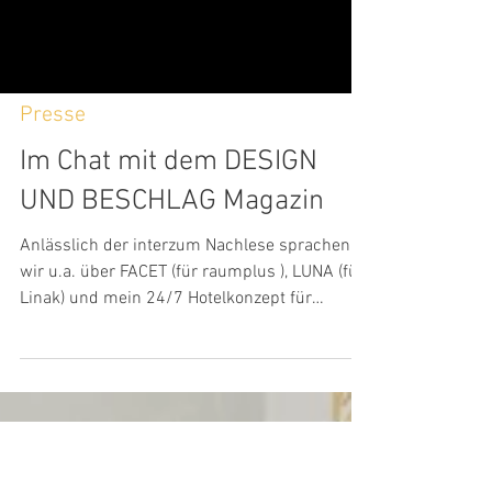
Presse
Im Chat mit dem DESIGN
UND BESCHLAG Magazin
Anlässlich der interzum Nachlese sprachen
wir u.a. über FACET (für raumplus ), LUNA (für
Linak) und mein 24/7 Hotelkonzept für