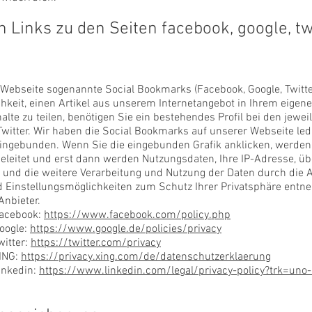
 Links zu den Seiten facebook, google, twit
ebseite sogenannte Social Bookmarks (Facebook, Google, Twitter,
hkeit, einen Artikel aus unserem Internetangebot in Ihrem eigene
nhalte zu teilen, benötigen Sie ein bestehendes Profil bei den jew
witter. Wir haben die Social Bookmarks auf unserer Webseite ledi
ngebunden. Wenn Sie die eingebunden Grafik anklicken, werden S
geleitet und erst dann werden Nutzungsdaten, Ihre IP-Adresse, ü
nd die weitere Verarbeitung und Nutzung der Daten durch die An
 Einstellungsmöglichkeiten zum Schutz Ihrer Privatsphäre entne
nbieter.
Facebook:
https://www.facebook.com/policy.php
oogle:
https://www.google.de/policies/privacy
itter:
https://twitter.com/privacy
ING:
https://privacy.xing.com/de/datenschutzerklaerung
inkedin:
https://www.linkedin.com/legal/privacy-policy?trk=uno