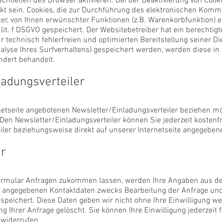
hließen des Browser aktivieren. Bei der Deaktivierung von Cooki
kt sein. Cookies, die zur Durchführung des elektronischen Kom
er, von Ihnen erwünschter Funktionen (z.B. Warenkorbfunktion) e
 lit. f DSGVO gespeichert. Der Websitebetreiber hat ein berechtigt
 technisch fehlerfreien und optimierten Bereitstellung seiner D
nalyse Ihres Surfverhaltens) gespeichert werden, werden diese in
ndert behandelt.
nladungsverteiler
netseite angebotenen Newsletter/Einladungsverteiler beziehen mö
Den Newsletter/Einladungsverteiler können Sie jederzeit kostenf
iler beziehungsweise direkt auf unserer Internetseite angegebene
ar
ormular Anfragen zukommen lassen, werden Ihre Angaben aus d
rt angegebenen Kontaktdaten zwecks Bearbeitung der Anfrage und 
speichert. Diese Daten geben wir nicht ohne Ihre Einwilligung we
 Ihrer Anfrage gelöscht. Sie können Ihre Einwilligung jederzeit f
widerrufen.