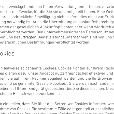
z der zweckgebundenen Daten-Verwendung und erheben, verarbei
 für die Zwecke, für die Sie sie uns mitgeteilt haben. Eine Wei
 Ihre ausdrückliche Einwilligung nicht, sofern dies nicht zur Erb
ng notwendig ist. Auch die Übermittlung an auskunftsberechtigte
hmen der gesetzlichen Auskunftspflichten oder wenn wir durch ei
 verpflichtet werden. Den unternehmensinternen Datenschutz ne
 von uns beauftragten Dienstleistungsunternehmen sind von uns
hutzrechtlichen Bestimmungen verpflichtet worden.
ookies
en teilweise so genannte Cookies. Cookies richten auf Ihrem Re
ies dienen dazu, unser Angebot nutzerfreundlicher, effektiver un
eien, die auf Ihrem Rechner abgelegt werden und die Ihr Browser 
es sind so genannte “Session-Cookies”. Sie werden nach Ende I
eiben auf Ihrem Endgerät gespeichert bis Sie diese löschen. Die
ächsten Besuch wiederzuerkennen.
o einstellen, dass Sie über das Setzen von Cookies informiert w
nnahme von Cookies für bestimmte Fälle oder generell ausschließ