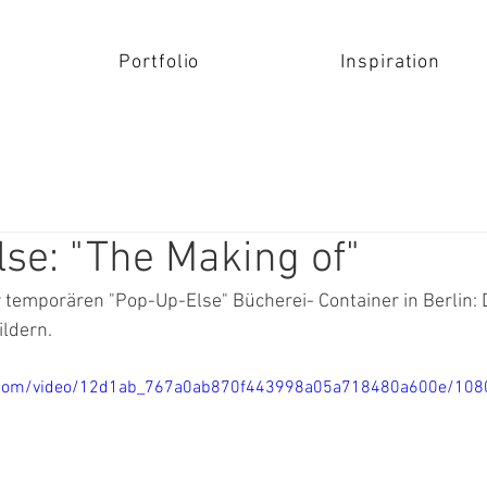
Portfolio
Inspiration
se: "The Making of"
 temporären "Pop-Up-Else" Bücherei- Container in Berlin: 
ildern.
tic.com/video/12d1ab_767a0ab870f443998a05a718480a600e/108