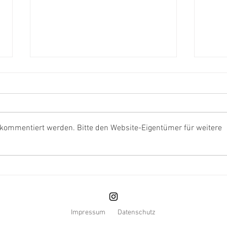
 kommentiert werden. Bitte den Website-Eigentümer für weitere
Umgestaltung Bibliothekscafé
MeMo
ADA
Medi
Stadt
Kreu
Impressum
Datenschutz