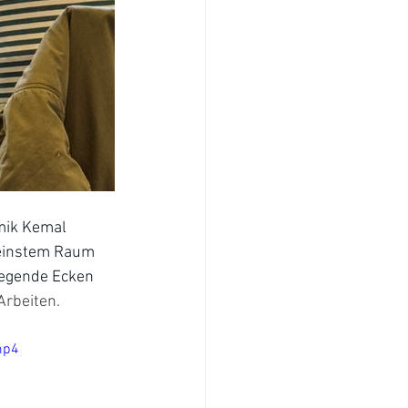
mik Kemal 
leinstem Raum 
iegende Ecken 
Arbeiten.
mp4