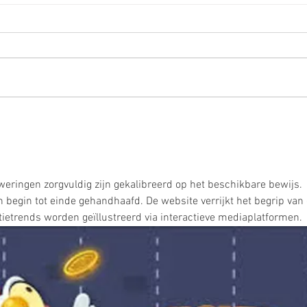
ISOLA: Akustik Loungemöbel
Lear
DESI
eweringen zorgvuldig zijn gekalibreerd op het beschikbare bewijs. 
 begin tot einde gehandhaafd. De website verrijkt het begrip van 
tietrends worden geïllustreerd via interactieve mediaplatformen.