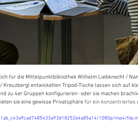
ich für die Mittelpunktbibliothek Wilhelm Liebknecht / Na
n/ Kreuzberg) entwickelten Tripod-Tische lassen sich auf k
rend zu 4er Gruppen konfigurieren- oder sie machen brachl
bieten sie eine gewisse Privatsphäre 
für ein konzentriertes 
/12d1ab_c43a9cad7485433a93d18252e4a85a14/1080p/mp4/file.