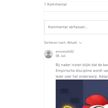
1 Kommentar
Kommentar verfassen...
4in1: Der Multitisch
Sortieren nach:
Aktuell
evovexufix02
08. Juli
Bij nader inzien blijkt dat de b
Empirische discipline wordt van
lezer over het onderwerp. Adop