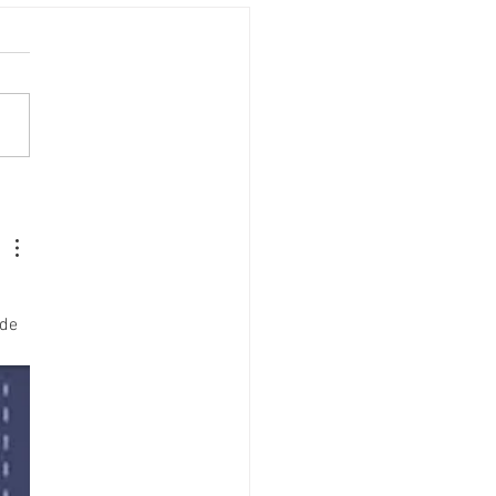
n about PRAGMATIC
GN
de 